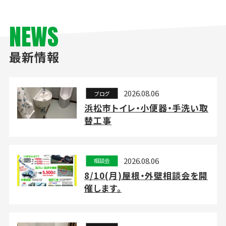
NEWS
最新情報
2026.08.06
ブログ
浜松市トイレ・小便器・手洗い取
替工事
2026.08.06
相談会
8/10(月)屋根・外壁相談会を開
催します。