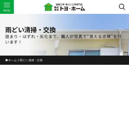
MENU
雨どい清掃・交換
詰まり・はずれ・劣化まで、職人が写真で“見える点検”を行
います！
ホーム
雨どい清掃・交換