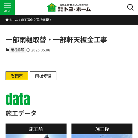
MENU
ホーム
施工事例
雨樋修理
一部雨樋取替・一部軒天板金工事
雨樋修理
2025.05.08
磐田市
雨樋修理
data
施工データ
施工前
施工後