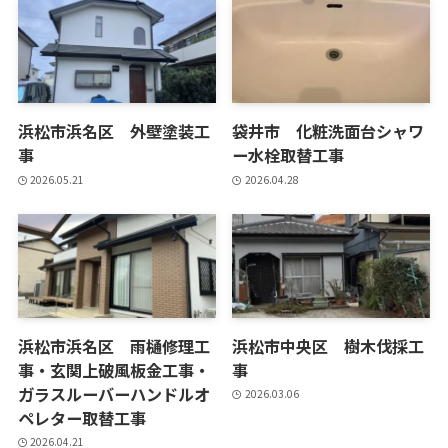
浜松市浜名区 外壁塗装工
袋井市 化粧洗面台シャワ
事
ー水栓取替工事
2026.05.21
2026.04.28
浜松市浜名区 雨樋修理工
浜松市中央区 樹木伐採工
事・玄関上破風板金工事・
事
ガラスルーバーハンドルオ
2026.03.06
ペレター取替工事
2026.04.21