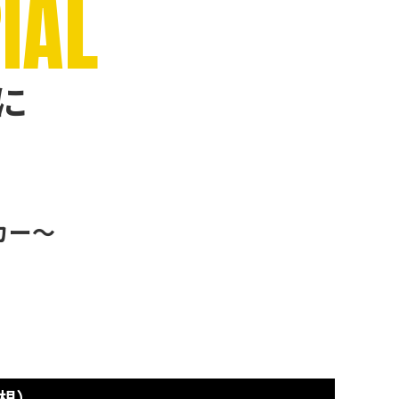
IAL
に
カー〜
根）