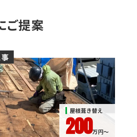
にご提案
工事
屋根葺き替え
200
万円〜