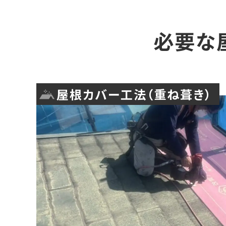
必要な
屋根カバー工法（重ね葺き）