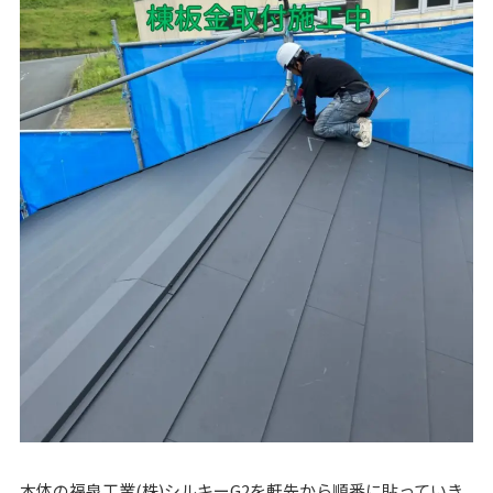
本体の福泉工業(株)シルキーG2を軒先から順番に貼っていき