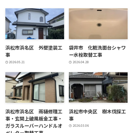
浜松市浜名区 外壁塗装工
袋井市 化粧洗面台シャワ
事
ー水栓取替工事
2026.05.21
2026.04.28
浜松市浜名区 雨樋修理工
浜松市中央区 樹木伐採工
事・玄関上破風板金工事・
事
ガラスルーバーハンドルオ
2026.03.06
ペレター取替工事