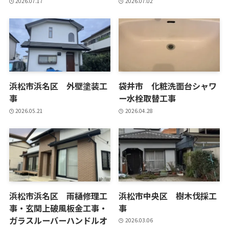
2026.07.17
2026.07.02
浜松市浜名区 外壁塗装工
袋井市 化粧洗面台シャワ
事
ー水栓取替工事
2026.05.21
2026.04.28
浜松市浜名区 雨樋修理工
浜松市中央区 樹木伐採工
事・玄関上破風板金工事・
事
ガラスルーバーハンドルオ
2026.03.06