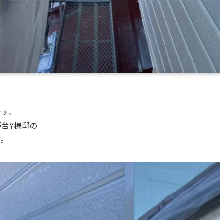
です。
台Y様邸の
す。