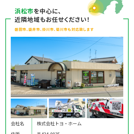
浜松市
を中心に、
近隣地域もお任せください！
磐田市、袋井市、掛川市、菊川市も対応致します
会社名
株式会社トヨ・ホーム
住所
〒434-0035