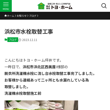
MENU
ホーム
お知らせ
ブログ
浜松市水栓取替工事
ブログ
2023.12.11
こんにちはトヨ・ホーム坪井です。
一昨日で、
浜松市浜北区西美薗
I様邸の
脱衣所洗濯機水栓に流し台水栓取替工事完了しました。
お客様から連絡あって二ヶ所とも水漏れしている為
取替しました。
洗濯機水栓取替施工前