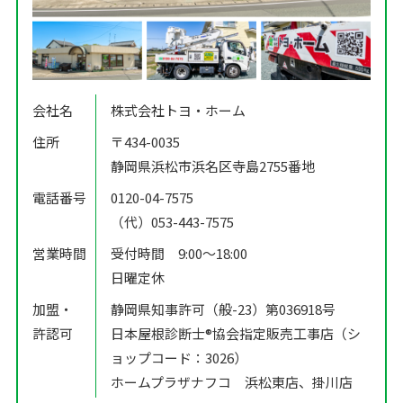
会社名
株式会社トヨ・ホーム
住所
〒434-0035
静岡県浜松市浜名区寺島2755番地
電話番号
0120-04-7575
（代）053-443-7575
営業時間
受付時間 9:00〜18:00
日曜定休
加盟・
静岡県知事許可（般-23）第036918号
許認可
日本屋根診断士®️協会指定販売工事店（シ
ョップコード：3026）
ホームプラザナフコ 浜松東店、掛川店