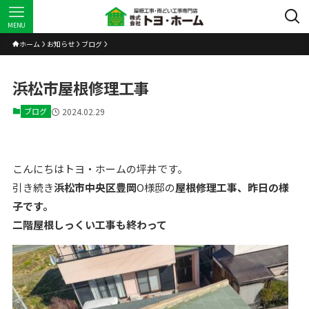
MENU
ホーム
お知らせ
ブログ
浜松市屋根修理工事
ブログ
2024.02.29
こんにちはトヨ・ホームの坪井です。
引き続き
浜松市中央区豊岡
O様邸の
屋根修理工事、昨日の様
子です。
二階屋根しっくい工事も終わって