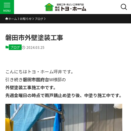
MENU
ホーム
お知らせ
ブログ
磐田市外壁塗装工事
ブログ
2024.03.25
こんにちはトヨ・ホーム坪井です。
引き続き
磐田市国府台
W様邸の
外壁塗装工事施工中です。
先週金曜日の時点で雨戸錆止め塗り後、中塗り施工中です。