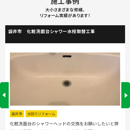
施工事例
大小さまざまな修繕、
リフォーム実績があります！
市 化粧洗面台シャワー水栓取替工事
浜松
ラスル
市
水回りリフォーム
浜松
洗面台のシャワーヘッドの交換をお願いしたいと弊
1階