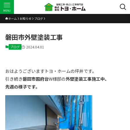
MENU
ホーム
お知らせ
ブログ
磐田市外壁塗装工事
ブログ
2024.04.01
おはようございますトヨ・ホームの坪井です。
引き続き
磐田市国府台
W様邸の
外壁塗装工事施工中、
先週の様子です。