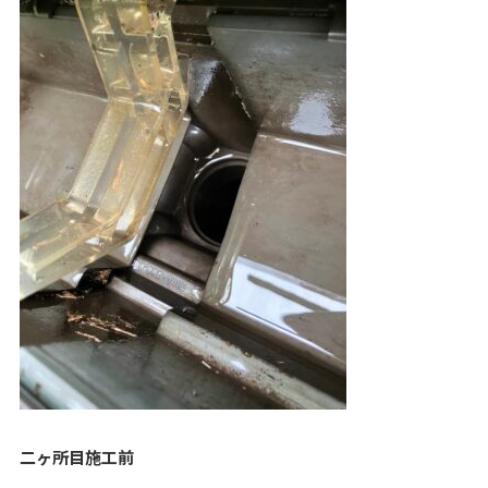
二ヶ所目施工前