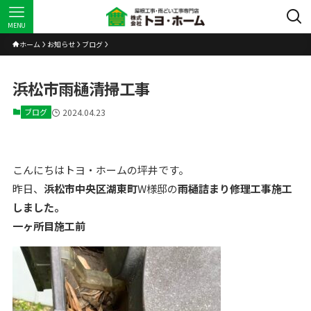
MENU
ホーム
お知らせ
ブログ
浜松市雨樋清掃工事
ブログ
2024.04.23
こんにちはトヨ・ホームの坪井です。
昨日、
浜松市中央区湖東町
W様邸の
雨樋詰まり修理工事施工
しました。
一ヶ所目施工前