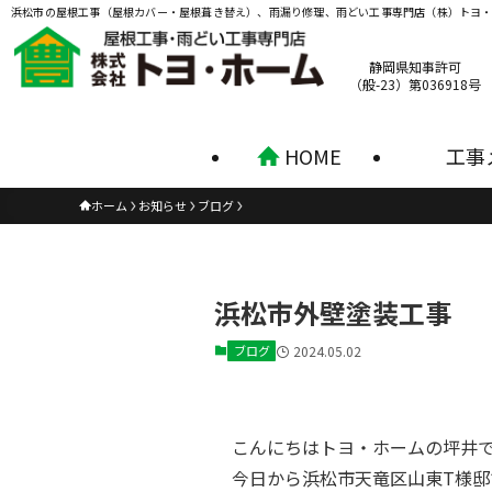
浜松市の屋根工事（屋根カバー・屋根葺き替え）、雨漏り修理、雨どい工事専門店（株）トヨ
静岡県知事許可
（般-23）第036918号
HOME
工事
ホーム
お知らせ
ブログ
浜松市外壁塗装工事
ブログ
2024.05.02
こんにちはトヨ・ホームの坪井
今日から浜松市天竜区山東T様