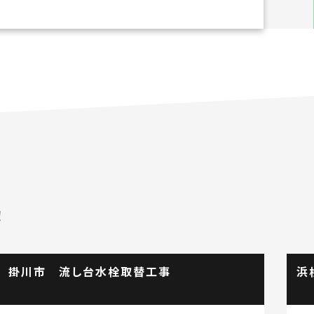
！
掛川市 流し台水栓取替工事
浜