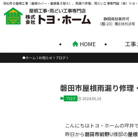
浜松市の屋根工事（屋根カバー・屋根葺き替え）、雨漏り修理、雨どい工事専門店（株）トヨ
静岡県知事許可
（般-23）第036918号
HOME
工事
ホーム
お知らせ
ブログ
磐田市屋根雨漏り修理
ブログ
2024.05.16
こんにちはトヨ・ホームの坪井
昨日から
磐田市前野
U様邸の
屋根