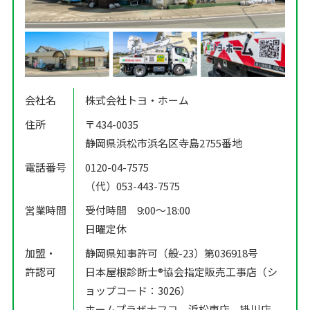
会社名
株式会社トヨ・ホーム
住所
〒434-0035
静岡県浜松市浜名区寺島2755番地
電話番号
0120-04-7575
（代）053-443-7575
営業時間
受付時間 9:00〜18:00
日曜定休
加盟・
静岡県知事許可（般-23）第036918号
許認可
日本屋根診断士®️協会指定販売工事店（シ
ョップコード：3026）
ホームプラザナフコ 浜松東店、掛川店