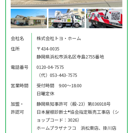
会社名
株式会社トヨ・ホーム
住所
〒434-0035
静岡県浜松市浜名区寺島2755番地
電話番号
0120-04-7575
（代）053-443-7575
営業時間
受付時間 9:00〜18:00
日曜定休
加盟・
静岡県知事許可（般-23）第036918号
許認可
日本屋根診断士®️協会指定販売工事店（シ
ョップコード：3026）
ホームプラザナフコ 浜松東店、掛川店