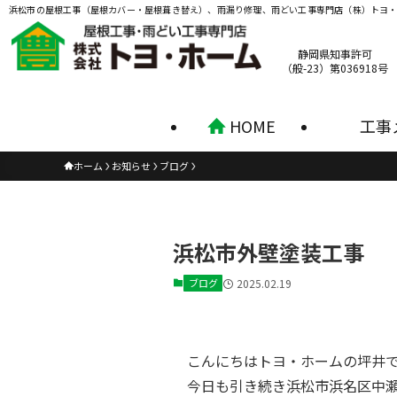
浜松市の屋根工事（屋根カバー・屋根葺き替え）、雨漏り修理、雨どい工事専門店（株）トヨ
静岡県知事許可
（般-23）第036918号
HOME
工事
ホーム
お知らせ
ブログ
浜松市外壁塗装工事
ブログ
2025.02.19
こんにちはトヨ・ホームの坪井
今日も引き続き浜松市浜名区中瀬