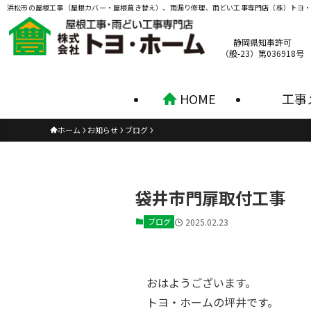
浜松市の屋根工事（屋根カバー・屋根葺き替え）、雨漏り修理、雨どい工事専門店（株）トヨ
静岡県知事許可
（般-23）第036918号
HOME
工事
ホーム
お知らせ
ブログ
袋井市門扉取付工事
ブログ
2025.02.23
おはようございます。
トヨ・ホームの坪井です。