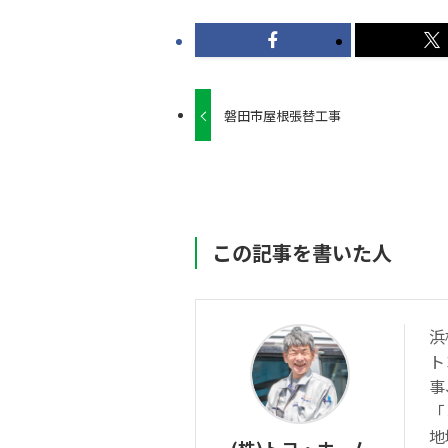
磐田市屋根張替工事
この記事を書いた人
浜
ト
事
「
地