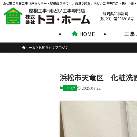
浜松市の屋根工事（屋根カバー・屋根葺き替え）、雨漏り修理、雨どい工事専門店（株）トヨ
静岡県知事許可
（般-23）第036918号
HOME
工事
ホーム
お知らせ
ブログ
浜松市天竜区 化粧洗
ブログ
2025.07.22