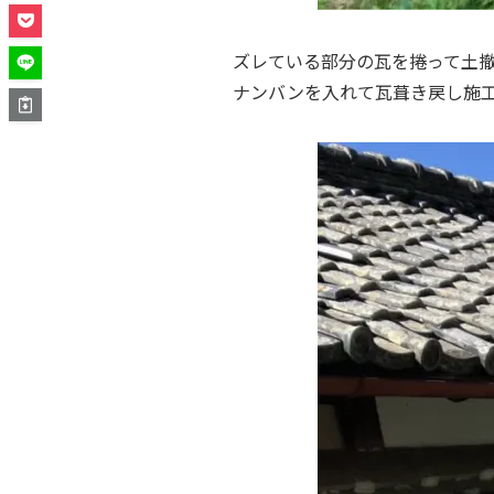
ズレている部分の瓦を捲って土
ナンバンを入れて瓦葺き戻し施