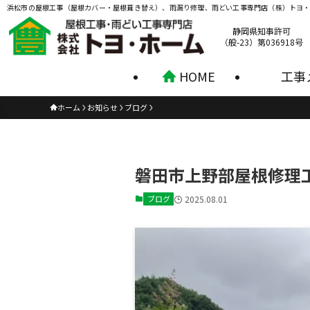
浜松市の屋根工事（屋根カバー・屋根葺き替え）、雨漏り修理、雨どい工事専門店（株）トヨ
静岡県知事許可
（般-23）第036918号
HOME
工事
ホーム
お知らせ
ブログ
磐田市上野部屋根修理
ブログ
2025.08.01