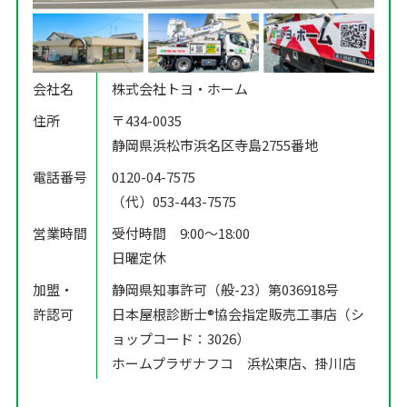
会社名
株式会社トヨ・ホーム
住所
〒434-0035
静岡県浜松市浜名区寺島2755番地
電話番号
0120-04-7575
（代）053-443-7575
営業時間
受付時間 9:00〜18:00
日曜定休
加盟・
静岡県知事許可（般-23）第036918号
許認可
日本屋根診断士®️協会指定販売工事店（シ
ョップコード：3026）
ホームプラザナフコ 浜松東店、掛川店