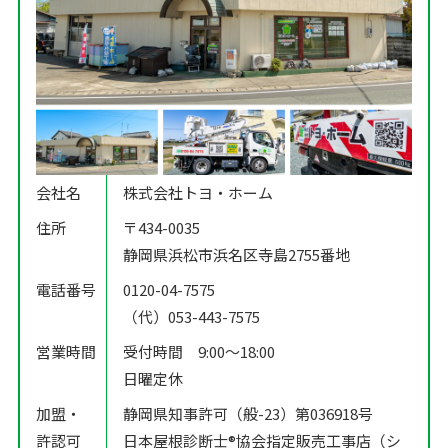
会社名
株式会社トヨ・ホーム
住所
〒434-0035
静岡県浜松市浜名区寺島2755番地
電話番号
0120-04-7575
（代）053-443-7575
営業時間
受付時間 9:00〜18:00
日曜定休
加盟・
静岡県知事許可（般-23）第036918号
許認可
日本屋根診断士®️協会指定販売工事店（シ