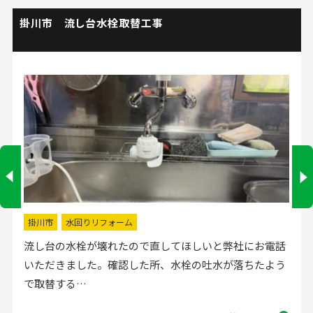
浜松市浜名区 雨樋修理・屋根修理
浜松市浜名区
屋根修理
雨樋修理
しいと弊社にお電話
脇屋の北側の雨樋取替工事と軒先面
の吐水が落ちたよう
ボロして下に落ちたり軒樋に詰まっ
り、それを直…