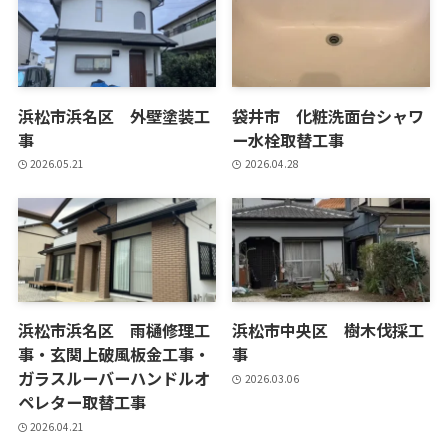
浜松市浜名区 外壁塗装工
袋井市 化粧洗面台シャワ
事
ー水栓取替工事
2026.05.21
2026.04.28
浜松市浜名区 雨樋修理工
浜松市中央区 樹木伐採工
事・玄関上破風板金工事・
事
ガラスルーバーハンドルオ
2026.03.06
ペレター取替工事
2026.04.21