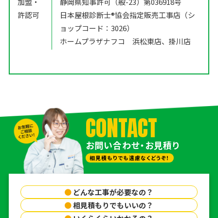
加盟・
静岡県知事許可（般-23）第036918号
許認可
日本屋根診断士®️協会指定販売工事店（シ
ョップコード：3026）
ホームプラザナフコ 浜松東店、掛川店
CONTACT
お問い合わせ・お見積り
相見積もりでも遠慮なくどうぞ！
●
どんな工事が必要なの？
●
相見積もりでもいいの？