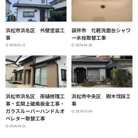
浜松市浜名区 外壁塗装工
袋井市 化粧洗面台シャワ
事
ー水栓取替工事
2026.05.21
2026.04.28
浜松市浜名区 雨樋修理工
浜松市中央区 樹木伐採工
事・玄関上破風板金工事・
事
ガラスルーバーハンドルオ
2026.03.06
ペレター取替工事
2026.04.21