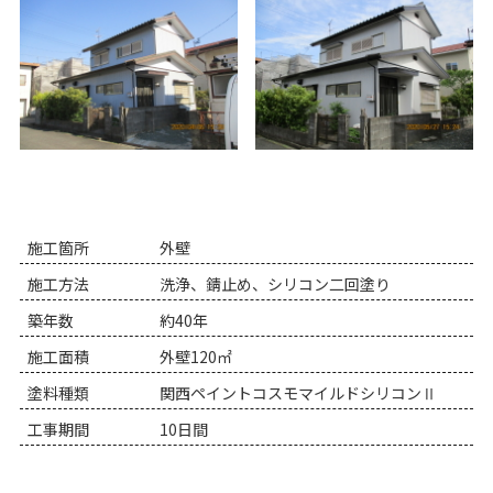
施工箇所
外壁
施工方法
洗浄、錆止め、シリコン二回塗り
築年数
約40年
施工面積
外壁120㎡
塗料種類
関西ペイントコスモマイルドシリコンⅡ
工事期間
10日間