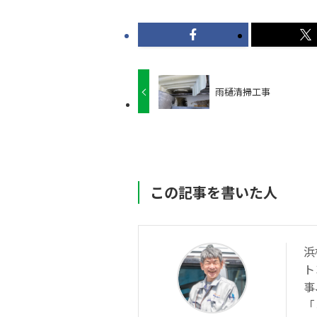
雨樋清掃工事
この記事を書いた人
浜
ト
事
「