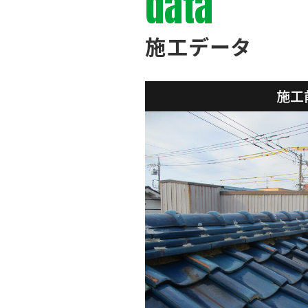
data
施工データ
施工