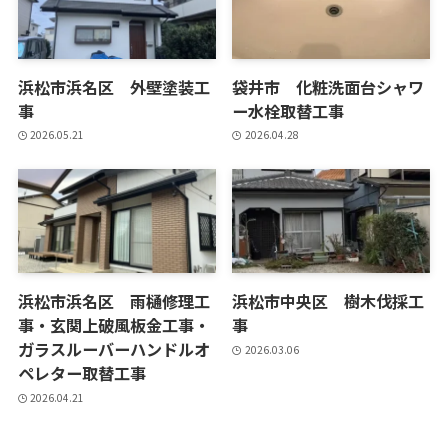
浜松市浜名区 外壁塗装工
袋井市 化粧洗面台シャワ
事
ー水栓取替工事
2026.05.21
2026.04.28
浜松市浜名区 雨樋修理工
浜松市中央区 樹木伐採工
事・玄関上破風板金工事・
事
ガラスルーバーハンドルオ
2026.03.06
ペレター取替工事
2026.04.21