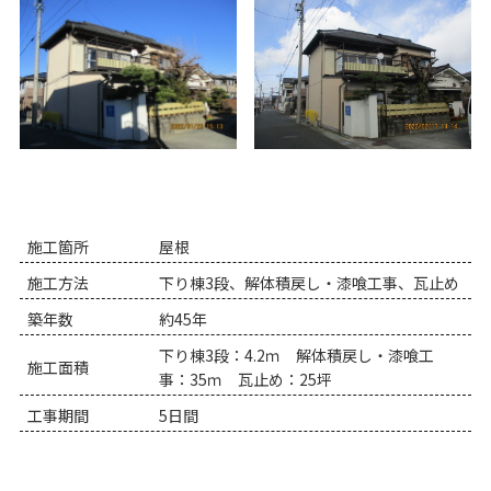
施工箇所
屋根
施工方法
下り棟3段、解体積戻し・漆喰工事、瓦止め
築年数
約45年
下り棟3段：4.2ｍ 解体積戻し・漆喰工
施工面積
事：35ｍ 瓦止め：25坪
工事期間
5日間