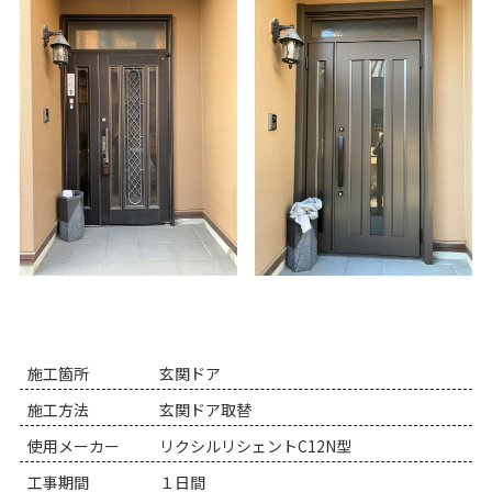
施工箇所
玄関ドア
施工方法
玄関ドア取替
使用メーカー
リクシルリシェントC12N型
工事期間
１日間