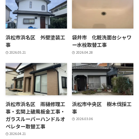
浜松市浜名区 外壁塗装工
袋井市 化粧洗面台シャワ
事
ー水栓取替工事
2026.05.21
2026.04.28
浜松市浜名区 雨樋修理工
浜松市中央区 樹木伐採工
事・玄関上破風板金工事・
事
ガラスルーバーハンドルオ
2026.03.06
ペレター取替工事
2026.04.21