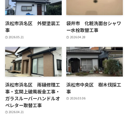
浜松市浜名区 外壁塗装工
袋井市 化粧洗面台シャワ
事
ー水栓取替工事
2026.05.21
2026.04.28
浜松市浜名区 雨樋修理工
浜松市中央区 樹木伐採工
事・玄関上破風板金工事・
事
ガラスルーバーハンドルオ
2026.03.06
ペレター取替工事
2026.04.21