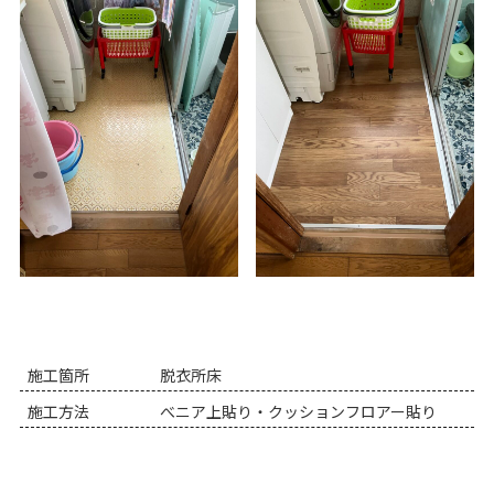
施工箇所
脱衣所床
施工方法
べニア上貼り・クッションフロアー貼り