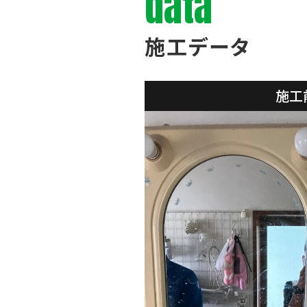
data
施工データ
施工