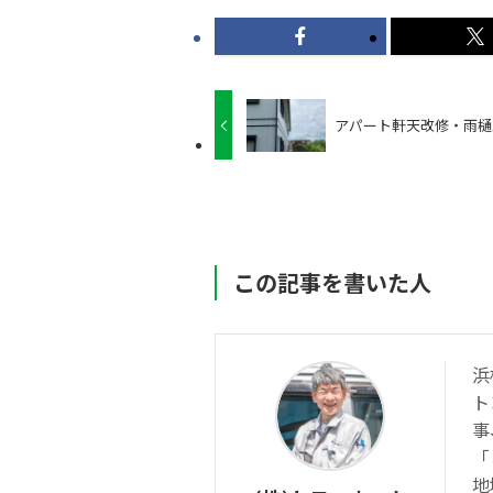
アパート軒天改修・雨樋
この記事を書いた人
浜
ト
事
「
地