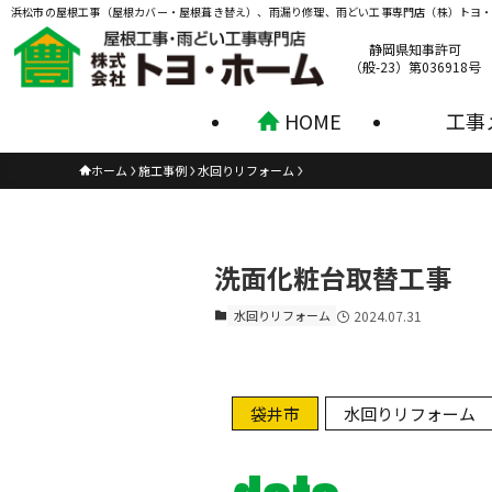
浜松市の屋根工事（屋根カバー・屋根葺き替え）、雨漏り修理、雨どい工事専門店（株）トヨ
静岡県知事許可
（般-23）第036918号
HOME
工事
ホーム
施工事例
水回りリフォーム
洗面化粧台取替工事
水回りリフォーム
2024.07.31
袋井市
水回りリフォーム