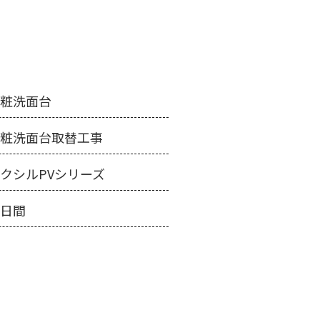
化粧洗面台
化粧洗面台取替工事
クシルPVシリーズ
１日間