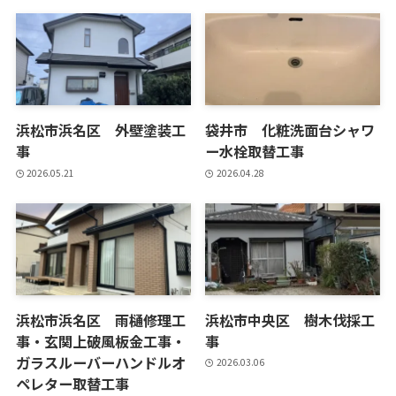
浜松市浜名区 外壁塗装工
袋井市 化粧洗面台シャワ
事
ー水栓取替工事
2026.05.21
2026.04.28
浜松市浜名区 雨樋修理工
浜松市中央区 樹木伐採工
事・玄関上破風板金工事・
事
ガラスルーバーハンドルオ
2026.03.06
ペレター取替工事