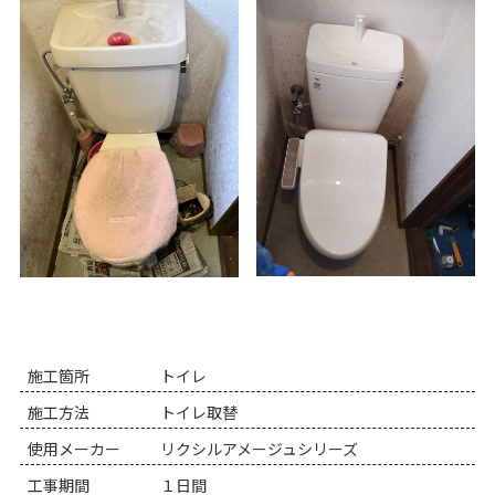
施工箇所
トイレ
施工方法
トイレ取替
使用メーカー
リクシルアメージュシリーズ
工事期間
１日間