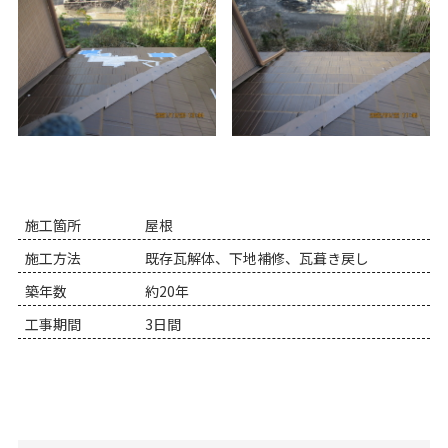
施工箇所
屋根
施工方法
既存瓦解体、下地補修、瓦葺き戻し
築年数
約20年
工事期間
3日間