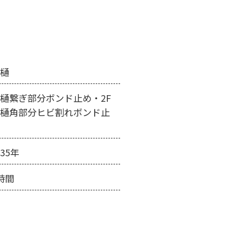
雨樋
樋繋ぎ部分ボンド止め・2F
雨樋角部分ヒビ割れボンド止
め
35年
時間