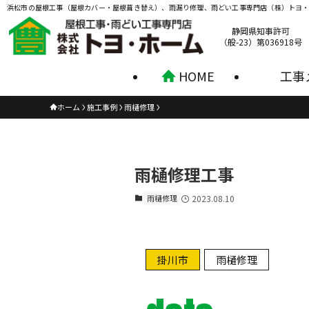
浜松市の屋根工事（屋根カバー・屋根葺き替え）、雨漏り修理、雨どい工事専門店（株）トヨ
静岡県知事許可
（般-23）第036918号
HOME
工事
ホーム
施工事例
雨樋修理
雨樋修理工事
雨樋修理
2023.08.10
掛川市
雨樋修理