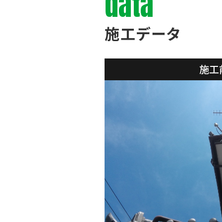
data
施工データ
施工