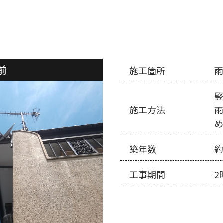
前
施工箇所
竪
施工方法
築年数
約
工事期間
2