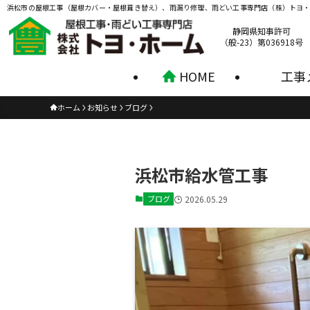
浜松市の屋根工事（屋根カバー・屋根葺き替え）、雨漏り修理、雨どい工事専門店（株）トヨ
静岡県知事許可
（般-23）第036918号
HOME
工事
ホーム
お知らせ
ブログ
浜松市給水管工事
ブログ
2026.05.29