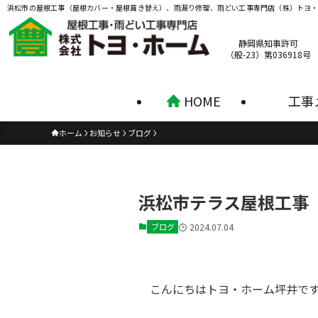
浜松市の屋根工事（屋根カバー・屋根葺き替え）、雨漏り修理、雨どい工事専門店（株）トヨ
静岡県知事許可
（般-23）第036918号
HOME
工事
ホーム
お知らせ
ブログ
浜松市テラス屋根工事
ブログ
2024.07.04
こんにちはトヨ・ホーム坪井で