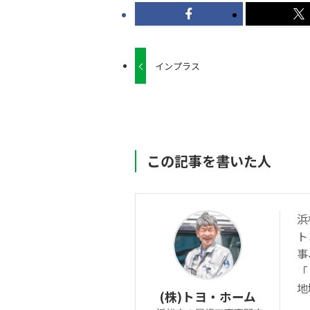
インプラス
この記事を書いた人
浜
ト
事
「
地
(株)トヨ・ホーム