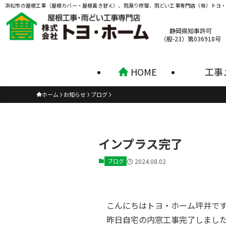
浜松市の屋根工事（屋根カバー・屋根葺き替え）、雨漏り修理、雨どい工事専門店（株）トヨ
静岡県知事許可
（般-23）第036918号
HOME
工事
ホーム
お知らせ
ブログ
インプラス完了
ブログ
2024.08.02
こんにちはトヨ・ホーム坪井で
昨日自宅の内窓工事完了しまし