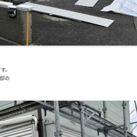
です。
邸の
。