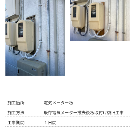
施工箇所
電気メーター板
施工方法
既存電気メーター撤去後板取付け復旧工事
工事期間
１日間