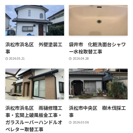
浜松市浜名区 外壁塗装工
袋井市 化粧洗面台シャワ
事
ー水栓取替工事
2026.05.21
2026.04.28
浜松市浜名区 雨樋修理工
浜松市中央区 樹木伐採工
事・玄関上破風板金工事・
事
ガラスルーバーハンドルオ
2026.03.06
ペレター取替工事