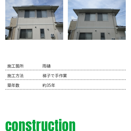
施工箇所
雨樋
施工方法
梯子で手作業
築年数
約35年
construction