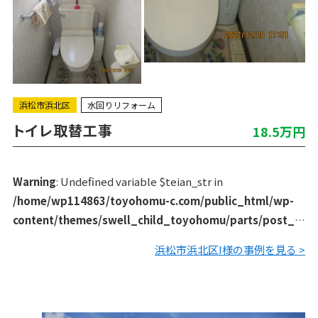
浜松市浜北区
水回りリフォーム
トイレ取替工事
18.5万円
Warning
: Undefined variable $teian_str in
/home/wp114863/toyohomu-c.com/public_html/wp-
content/themes/swell_child_toyohomu/parts/post_li
st/archive_works.php
on line
129
浜松市浜北区I様の事例を見る >
トイレの水漏れがあり、年末で早く直して欲しいとご依頼を
いただきました。