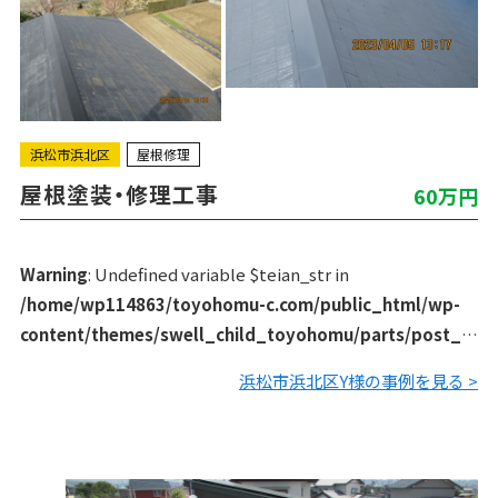
浜松市浜北区
屋根修理
屋根塗装・修理工事
60万円
Warning
: Undefined variable $teian_str in
/home/wp114863/toyohomu-c.com/public_html/wp-
content/themes/swell_child_toyohomu/parts/post_li
st/archive_works.php
on line
129
浜松市浜北区Y様の事例を見る >
他業者さんから棟板金の重なり目の隙間に釘が出てきている
ので直した方がいいと言われたので、以前塗装させて頂いた
当社に連絡くれました。