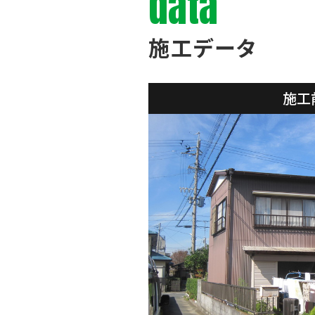
data
施工データ
施工