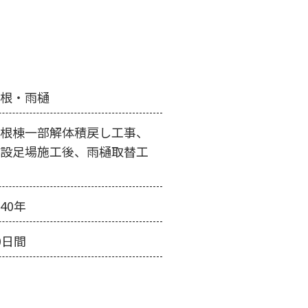
屋根・雨樋
屋根棟一部解体積戻し工事、
仮設足場施工後、雨樋取替工
事
40年
0日間