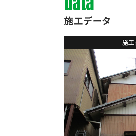
data
施工データ
施工