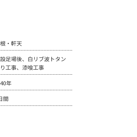
屋根・軒天
仮設足場後、白リブ波トタン
貼り工事、漆喰工事
40年
日間