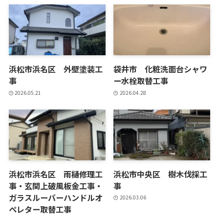
浜松市浜名区 外壁塗装工
袋井市 化粧洗面台シャワ
事
ー水栓取替工事
2026.05.21
2026.04.28
浜松市浜名区 雨樋修理工
浜松市中央区 樹木伐採工
事・玄関上破風板金工事・
事
ガラスルーバーハンドルオ
2026.03.06
ペレター取替工事