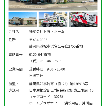
会社名
株式会社トヨ・ホーム
住所
〒434-0035
静岡県浜松市浜名区寺島2755番地
電話番号
0120-04-7575
（代）053-443-7575
営業時間
受付時間 9:00〜18:00
日曜定休
加盟・
静岡県知事許可（般-23）第036918号
許認可
日本屋根診断士®️協会指定販売工事店（シ
ョップコード：3026）
ホームプラザナフコ 浜松東店、掛川店