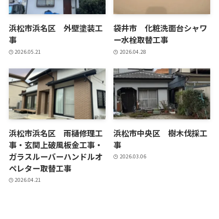
浜松市浜名区 外壁塗装工
袋井市 化粧洗面台シャワ
事
ー水栓取替工事
2026.05.21
2026.04.28
浜松市浜名区 雨樋修理工
浜松市中央区 樹木伐採工
事・玄関上破風板金工事・
事
ガラスルーバーハンドルオ
2026.03.06
ペレター取替工事
2026.04.21