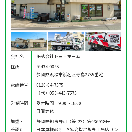
会社名
株式会社トヨ・ホーム
住所
〒434-0035
静岡県浜松市浜名区寺島2755番地
電話番号
0120-04-7575
（代）053-443-7575
営業時間
受付時間 9:00〜18:00
日曜定休
加盟・
静岡県知事許可（般-23）第036918号
許認可
日本屋根診断士®️協会指定販売工事店（シ