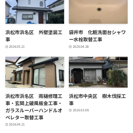
浜松市浜名区 外壁塗装工
袋井市 化粧洗面台シャワ
事
ー水栓取替工事
2026.05.21
2026.04.28
浜松市浜名区 雨樋修理工
浜松市中央区 樹木伐採工
事・玄関上破風板金工事・
事
ガラスルーバーハンドルオ
2026.03.06
ペレター取替工事
2026.04.21