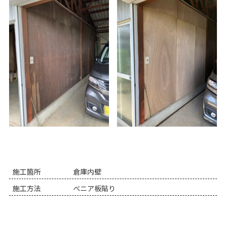
施工箇所
倉庫内壁
施工方法
べニア板貼り