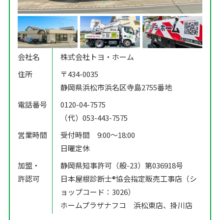
会社名
株式会社トヨ・ホーム
住所
〒434-0035
静岡県浜松市浜名区寺島2755番地
電話番号
0120-04-7575
（代）053-443-7575
営業時間
受付時間 9:00〜18:00
日曜定休
加盟・
静岡県知事許可（般-23）第036918号
許認可
日本屋根診断士®️協会指定販売工事店（シ
ョップコード：3026）
ホームプラザナフコ 浜松東店、掛川店