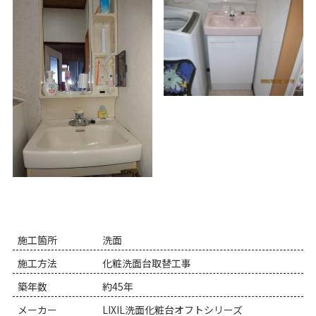
施工箇所
洗面
施工方法
化粧洗面台取替工事
築年数
約45年
メーカー
LIXIL洗面化粧台オフトシリーズ