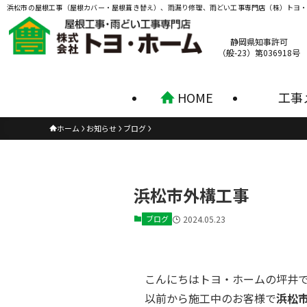
浜松市の屋根工事（屋根カバー・屋根葺き替え）、雨漏り修理、雨どい工事専門店（株）トヨ
静岡県知事許可
（般-23）第036918号
HOME
工事
ホーム
お知らせ
ブログ
浜松市外構工事
ブログ
2024.05.23
こんにちはトヨ・ホームの坪井
以前から施工中のお客様で
浜松