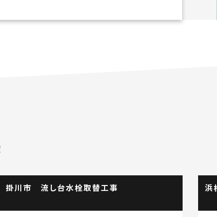
！
水栓取替工事
浜松市浜名区 雨樋修