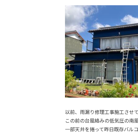
以前、雨漏り修理工事施工させ
この前の台風絡みの低気圧の南
一部天井を捲って昨日既存バル